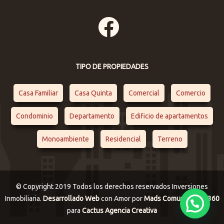
TIPO DE PROPIEDADES
Casa Familiar
Casa Quinta
Comercial
Comercio
Condominio
Departamento
Edificio de apartamentos
Monoambiente
Residencial
Terreno
© Copyright 2019 Todos los derechos reservados Inversiones
Inmobiliaria.
Desarrollado Web
con Amor por
Mads Comunicación 360
para
Cactus Agencia Creativa