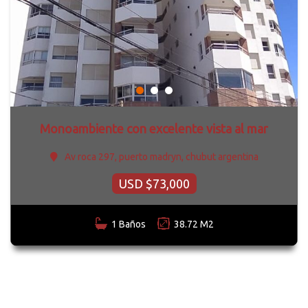
Monoambiente con excelente vista al mar
Av roca 297, puerto madryn, chubut argentina
USD $73,000
1 Baños
38.72 M2