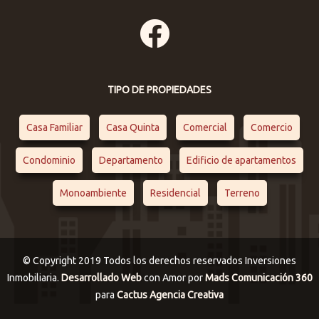
TIPO DE PROPIEDADES
Casa Familiar
Casa Quinta
Comercial
Comercio
Condominio
Departamento
Edificio de apartamentos
Monoambiente
Residencial
Terreno
© Copyright 2019 Todos los derechos reservados Inversiones
Inmobiliaria.
Desarrollado Web
con Amor por
Mads Comunicación 360
para
Cactus Agencia Creativa